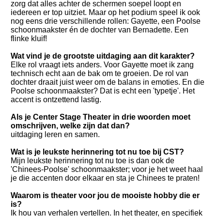
zorg dat alles achter de schermen soepel loopt en
iedereen er top uitziet. Maar op het podium speel ik ook
nog eens drie verschillende rollen: Gayette, een Poolse
schoonmaakster én de dochter van Bernadette. Een
flinke kluif!
Wat vind je de grootste uitdaging aan dit karakter?
Elke rol vraagt iets anders. Voor Gayette moet ik zang
technisch echt aan de bak om te groeien. De rol van
dochter draait juist weer om de balans in emoties. En die
Poolse schoonmaakster? Dat is echt een 'typetje'. Het
accent is ontzettend lastig.
Als je Center Stage Theater in drie woorden moet
omschrijven, welke zijn dat dan?
uitdaging leren en samen.
Wat is je leukste herinnering tot nu toe bij CST?
Mijn leukste herinnering tot nu toe is dan ook de
'Chinees-Poolse' schoonmaakster; voor je het weet haal
je die accenten door elkaar en sta je Chinees te praten!
Waarom is theater voor jou de mooiste hobby die er
is?
Ik hou van verhalen vertellen. In het theater, en specifiek